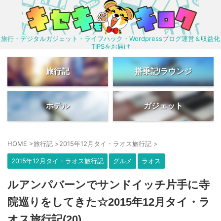
旅行・デジタルガジェット・ライフハック・Wordpressブログ運営＆収益化
TIPSをお届け
旅行記
搭乗記/ラウンジ
ホテル
ガジェット
HOME
>
旅行記
>
2015年12月タイ・ラオス旅行記
>
2015年12月タイ・ラオス旅行記
グルメ
ラオス
ルアンパバーンでサンドイッチ片手に寺
院巡りをしてきた☆2015年12月タイ・ラ
オス旅行記(20)