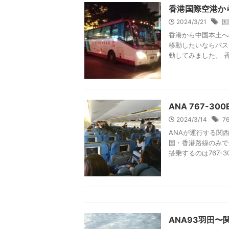
香港国際空港か
2024/3/21
国
香港から中国本土へ
移動したいならバス
動してみました。 香
ANA 767-30
2024/3/14
7
ANAが運行する関
国・香港路線のみで、
搭乗するのは767-300