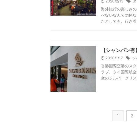
iPhoneユー
の使い勝手を検
2023/1/13
3
トラスケ（@lkardth
ようになったeSIM
【2022年最新
2022/7/21
L
トラスケ（@lkard
ーミナルは、当初マ
スポットになってい .