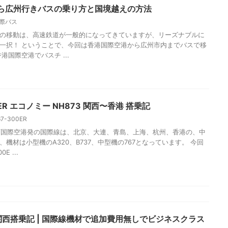
ら広州行きバスの乗り方と国境越えの方法
際バス
の移動は、高速鉄道が一般的になってきていますが、リーズナブルに
一択！ ということで、今回は香港国際空港から広州市内までバスで移
港国際空港でバスチ ...
0ER エコノミー NH873 関西〜香港 搭乗記
67-300ER
西国際空港発の国際線は、北京、大連、青島、上海、杭州、香港の、中
機材は小型機のA320、B737、中型機の767となっています。 今回
E ...