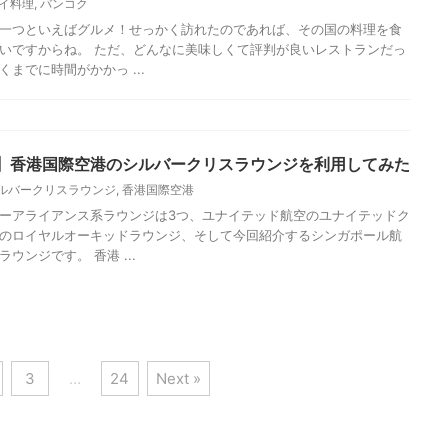
ザー必見！海外旅行で使える3香港 eSIMの登録方法と海外で
証
HK
,
eSIM
eworld）です。 iPhone XS、iPhone XS Max、iPhone XRから使える
は、日本では特段メリットを感じない機能ですが、海外旅行の ...
版】成田空港第3ターミナル(LCC専用)徹底利用ガイド
CCターミナル
,
成田空港
theworld）です。 2015年4月8日に開業したLCC専用の成田空港第3タ
スコミで大きく取り上げられ、飛行機に乗らない見学者も訪れる観光
..