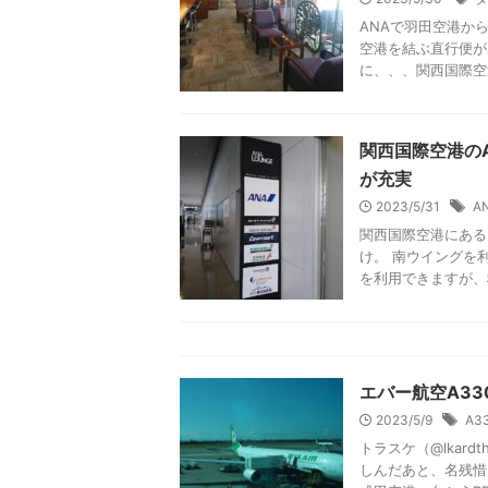
【閉鎖済】関西
用してみた
2023/9/30
タ
ANAで羽田空港か
空港を結ぶ直行便が
に、、、関西国際空港
関西国際空港のA
が充実
2023/5/31
A