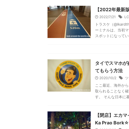
トラスケ（@lkar
る「プルマン」の名
にもバンコクには、 .
スワンナプーム
2023/2/1
エ