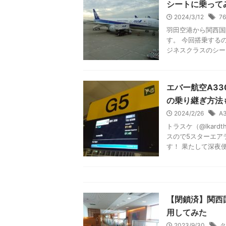
ANA93羽田〜
シートに乗って
2024/3/12
7
羽田空港から関西国
す。 今回搭乗する
ジネスクラスのシート
エバー航空A33
の乗り継ぎ方法
2024/2/26
A
トラスケ（@lkar
スので5スターエア
す！ 果たして深夜便で