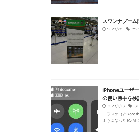
台湾桃園国際空
2023/5/2
シ
トラスケ（@lkar
ルのスターアライア
のシルバークリスラウ
プルマン バン
介
2023/2/23
ア