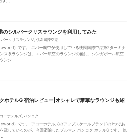
スターアライアンス系ラウンジは、北ウイングにあるANAラウンジだ
利用するシンガポール航空やエアチャイナなどは、JALサクララウンジ
動の手間を気に ...
0-200エコノミーBR198 台北〜成田搭乗記
30-200
dtheworld）です。 バンコク発の深夜便、シルバークリスラウンジを楽
しいですが日本へ帰国します。 今回利用したのは、桃園国際空港から
 ...