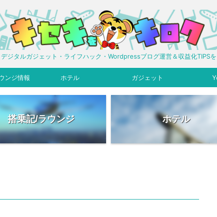
デジタルガジェット・ライフハック・Wordpressブログ運営＆収益化TIPS
ウンジ情報
ホテル
ガジェット
Y
搭乗記/ラウンジ
ホテル