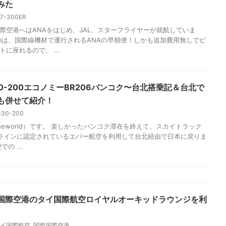
関西搭乗記 | 国際線機材で追加費用無しでビジネスクラス
みた
67-300ER
際空港へはANAをはじめ、JAL、スターフライヤーが就航していま
のは、国際線機材で運行されるANAの早朝便！しかも追加費用無しでビ
に座れるので、 ...
0-200エコノミーBR206バンコク〜台北搭乗記＆台北で
も併せて紹介！
330-200
dtheworld）です。 楽しかったバンコク滞在を終えて、スカイトラック
ラインに認定されているエバー航空を利用して台北経由で日本に戻りま
の ...