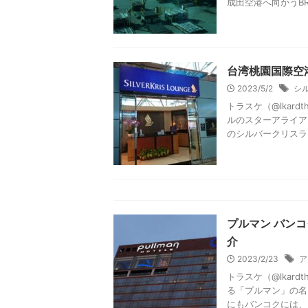
関西国際空港にある
け。 南ウイングを
を利用できますが、移
エバー航空A33
2023/5/9
A3
トラスケ（@lkar
しんだあと、名残惜
成田空港へ向かうBR19