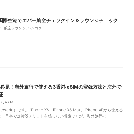
港のシルバークリスラウンジを利用してみた
ルバークリスラウンジ
,
桃園国際空港
dtheworld）です。 エバー航空が使用している桃園国際空港第2ターミナ
ンス系ラウンジは、エバー航空のラウンジの他に、シンガポール航空
ンジ ...
コクホテルG 宿泊レビュー|オシャレで豪華なラウンジも紹
コーホテルズ
,
バンコク