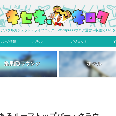
デジタルガジェット・ライフハック・Wordpressブログ運営＆収益化TIPS
ウンジ情報
ホテル
ガジェット
Y
搭乗記/ラウンジ
ホテル