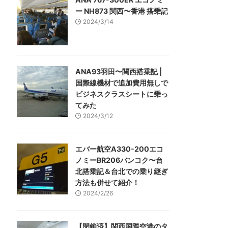
ー NH873 関西〜香港 搭乗記
2024/3/14
ANA93羽田〜関西搭乗記 |
国際線機材で追加費用無しで
ビジネスクラスシートに乗っ
てみた
2024/3/12
エバー航空A330-200エコ
ノミーBR206バンコク〜台
北搭乗記＆台北での乗り継ぎ
方法も併せて紹介！
2024/2/26
【閉鎖済】関西国際空港のタ