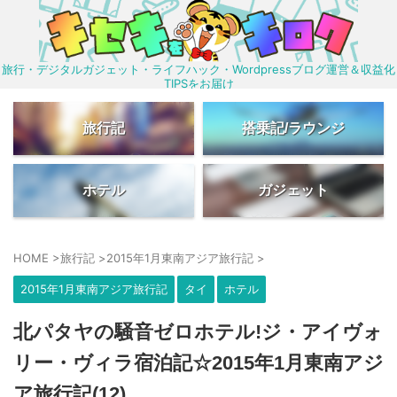
旅行・デジタルガジェット・ライフハック・Wordpressブログ運営＆収益化
TIPSをお届け
旅行記
搭乗記/ラウンジ
ホテル
ガジェット
HOME
>
旅行記
>
2015年1月東南アジア旅行記
>
2015年1月東南アジア旅行記
タイ
ホテル
北パタヤの騒音ゼロホテル!ジ・アイヴォ
リー・ヴィラ宿泊記☆2015年1月東南アジ
ア旅行記(12)