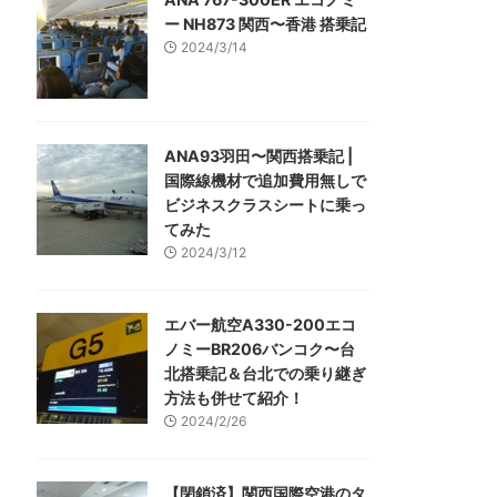
ー NH873 関西〜香港 搭乗記
2024/3/14
ANA93羽田〜関西搭乗記 |
国際線機材で追加費用無しで
ビジネスクラスシートに乗っ
てみた
2024/3/12
エバー航空A330-200エコ
ノミーBR206バンコク〜台
北搭乗記＆台北での乗り継ぎ
方法も併せて紹介！
2024/2/26
【閉鎖済】関西国際空港のタ