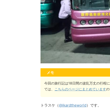
メモ
今回の旅行記は18日間の波乱万丈の行程
ては、
こちらのページにまとめています
の
トラスケ（
@lkardtheworld
）です。