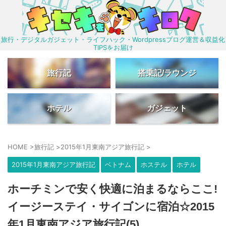
旅行・デジタルガジェット・ライフハック・Wordpressブログ運営＆収益化
TIPSをお届け
旅行記
搭乗記/ラウンジ
ホテル
ガジェット
HOME
>
旅行記
>
2015年1月東南アジア旅行記
>
2015年1月東南アジア旅行記
ベトナム
ホステル
ホテル
ホーチミンで安く快適に泊まるならここ!
イージーステイ・サイゴンに宿泊☆2015
年1月東南アジア旅行記(5)