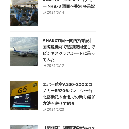
ー NH873 関西〜香港 搭乗記
2024/3/14
ANA93羽田〜関西搭乗記 |
国際線機材で追加費用無しで
ビジネスクラスシートに乗っ
てみた
2024/3/12
エバー航空A330-200エコ
ノミーBR206バンコク〜台
北搭乗記＆台北での乗り継ぎ
方法も併せて紹介！
2024/2/26
【閉鎖済】関西国際空港のタ