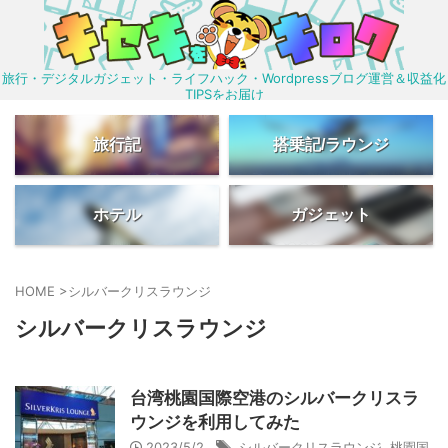
旅行・デジタルガジェット・ライフハック・Wordpressブログ運営＆収益化
TIPSをお届け
旅行記
搭乗記/ラウンジ
ホテル
ガジェット
HOME
>
シルバークリスラウンジ
シルバークリスラウンジ
台湾桃園国際空港のシルバークリスラ
ウンジを利用してみた
2023/5/2
シルバークリスラウンジ
,
桃園国