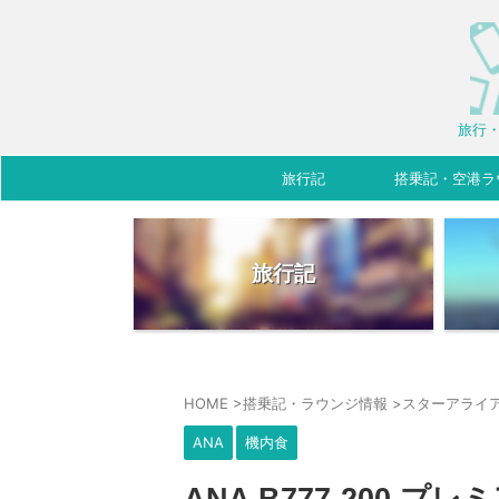
旅行・
旅行記
搭乗記・空港ラ
旅行記
HOME
>
搭乗記・ラウンジ情報
>
スターアライ
ANA
機内食