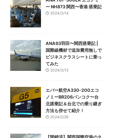
ー NH873 関西〜香港 搭乗記
2024/3/14
ANA93羽田〜関西搭乗記 |
国際線機材で追加費用無しで
ビジネスクラスシートに乗っ
てみた
2024/3/12
エバー航空A330-200エコ
ノミーBR206バンコク〜台
北搭乗記＆台北での乗り継ぎ
方法も併せて紹介！
2024/2/26
【閉鎖済】関西国際空港のタ