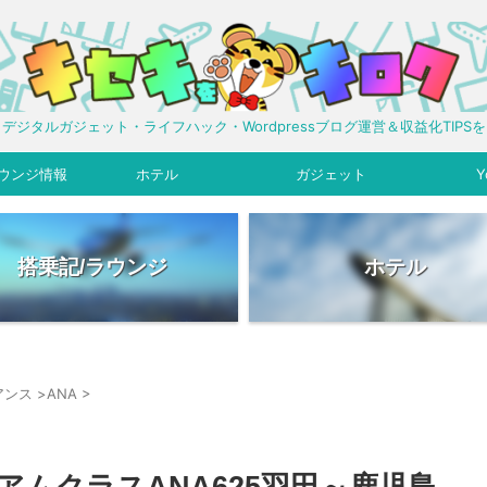
デジタルガジェット・ライフハック・Wordpressブログ運営＆収益化TIPS
ウンジ情報
ホテル
ガジェット
Y
搭乗記/ラウンジ
ホテル
アンス
>
ANA
>