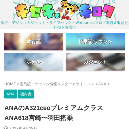
旅行・デジタルガジェット・ライフハック・Wordpressブログ運営＆収益化
TIPSをお届け
旅行記
搭乗記/ラウンジ
ホテル
ガジェット
HOME
>
搭乗記・ラウンジ情報
>
スターアライアンス
>
ANA
>
ANA
機内食
ANAのA321ceoプレミアムクラス
ANA618宮崎〜羽田搭乗
2017年9月19日