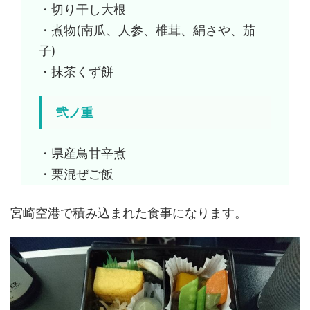
・切り干し大根
・煮物(南瓜、人参、椎茸、絹さや、茄
子)
・抹茶くず餅
弐ノ重
・県産鳥甘辛煮
・栗混ぜご飯
宮崎空港で積み込まれた食事になります。