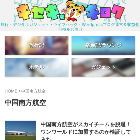
旅行・デジタルガジェット・ライフハック・Wordpressブログ運営＆収益化
TIPSをお届け
旅行記
搭乗記/ラウンジ
ホテル
ガジェット
HOME
>
中国南方航空
中国南方航空
中国南方航空がスカイチームを脱退！
ワンワールドに加盟するのか検証して
みた