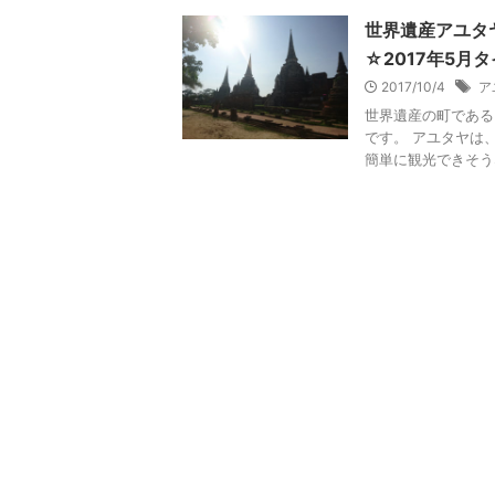
世界遺産アユタ
☆2017年5月タ
2017/10/4
ア
世界遺産の町である
です。 アユタヤは
簡単に観光できそうな