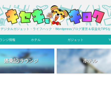
デジタルガジェット・ライフハック・Wordpressブログ運営＆収益化TIPS
ウンジ情報
ホテル
ガジェット
Y
搭乗記/ラウンジ
ホテル