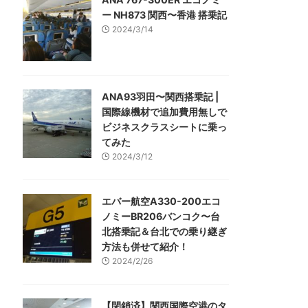
ー NH873 関西〜香港 搭乗記
2024/3/14
ANA93羽田〜関西搭乗記 |
国際線機材で追加費用無しで
ビジネスクラスシートに乗っ
てみた
2024/3/12
エバー航空A330-200エコ
ノミーBR206バンコク〜台
北搭乗記＆台北での乗り継ぎ
方法も併せて紹介！
2024/2/26
【閉鎖済】関西国際空港のタ