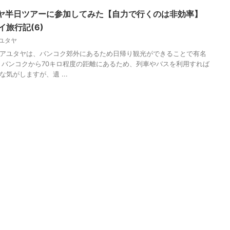
ヤ半日ツアーに参加してみた【自力で行くのは非効率】
イ旅行記(6)
ユタヤ
アユタヤは、バンコク郊外にあるため日帰り観光ができることで有名
、バンコクから70キロ程度の距離にあるため、列車やバスを利用すれば
気がしますが、遺 ...