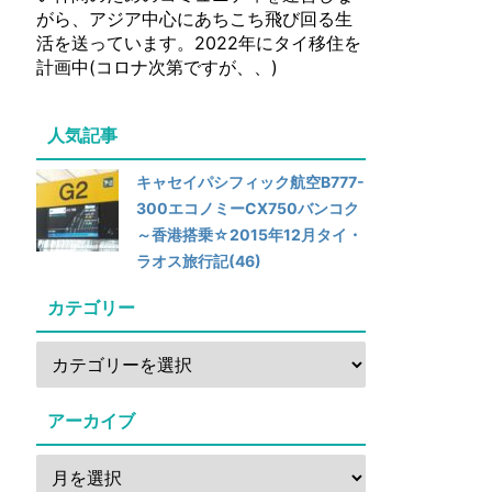
がら、アジア中心にあちこち飛び回る生
活を送っています。2022年にタイ移住を
計画中(コロナ次第ですが、、)
人気記事
キャセイパシフィック航空B777-
300エコノミーCX750バンコク
～香港搭乗☆2015年12月タイ・
ラオス旅行記(46)
カテゴリー
アーカイブ